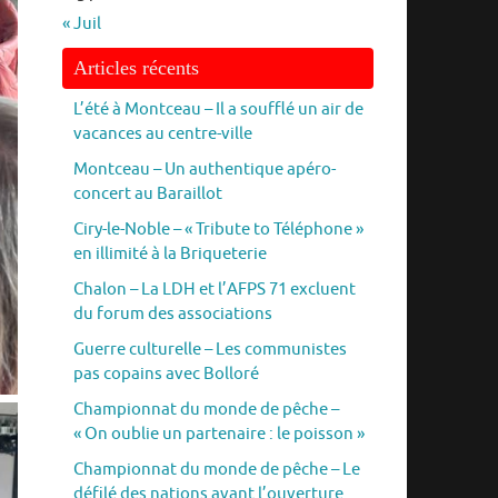
« Juil
Articles récents
L’été à Montceau – Il a soufflé un air de
vacances au centre-ville
Montceau – Un authentique apéro-
concert au Baraillot
Ciry-le-Noble – « Tribute to Téléphone »
en illimité à la Briqueterie
Chalon – La LDH et l’AFPS 71 excluent
du forum des associations
Guerre culturelle – Les communistes
pas copains avec Bolloré
Championnat du monde de pêche –
« On oublie un partenaire : le poisson »
Championnat du monde de pêche – Le
défilé des nations avant l’ouverture