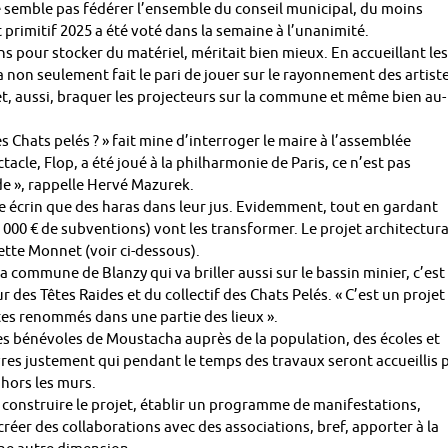
ne semble pas fédérer l’ensemble du conseil municipal, du moins
primitif 2025 a été voté dans la semaine à l’unanimité.
ns pour stocker du matériel, méritait bien mieux. En accueillant les
a non seulement fait le pari de jouer sur le rayonnement des artist
s et, aussi, braquer les projecteurs sur la commune et même bien au-
s Chats pelés ? » fait mine d’interroger le maire à l’assemblée
acle, Flop, a été joué à la philharmonie de Paris, ce n’est pas
e de », rappelle Hervé Mazurek.
e écrin que des haras dans leur jus. Evidemment, tout en gardant
00 000 € de subventions) vont les transformer. Le projet architectura
ette Monnet (voir ci-dessous).
 commune de Blanzy qui va briller aussi sur le bassin minier, c’est
r des Têtes Raides et du collectif des Chats Pelés. « C’est un projet
tes renommés dans une partie des lieux ».
des bénévoles de Moustacha auprès de la population, des écoles et
es justement qui pendant le temps des travaux seront accueillis 
 hors les murs.
r construire le projet, établir un programme de manifestations,
éer des collaborations avec des associations, bref, apporter à la