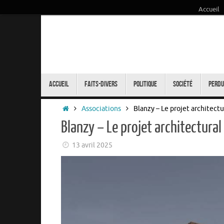
Accueil
Passer
au
contenu
Passer
au
Accueil
Faits-Divers
Politique
Société
Perdu
contenu
Accueil
Associations
Blanzy – Le projet architectu
Blanzy – Le projet architectural
13 avril 2025