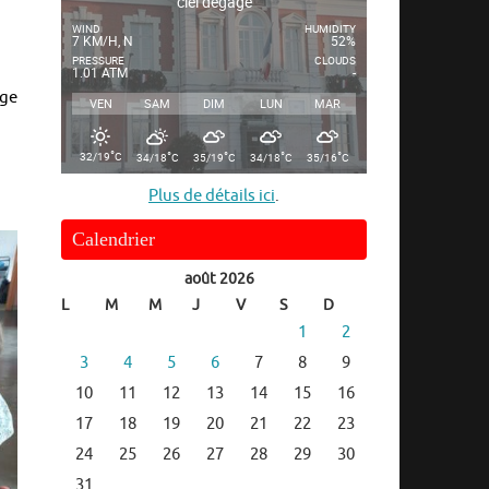
ciel dégagé
WIND
HUMIDITY
7 KM/H, N
52%
PRESSURE
CLOUDS
1.01 ATM
-
rge
VEN
SAM
DIM
LUN
MAR
°
°
°
°
°
32/19
C
34/18
C
35/19
C
34/18
C
35/16
C
Plus de détails ici
.
Calendrier
août 2026
L
M
M
J
V
S
D
1
2
3
4
5
6
7
8
9
10
11
12
13
14
15
16
17
18
19
20
21
22
23
24
25
26
27
28
29
30
31