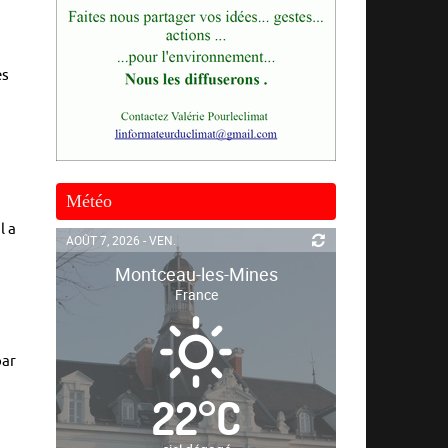
es
Météo
l a
AOÛT 7, 2026 - VEN.
Montceau-les-Mines
France
par
22
°
C