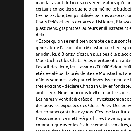
mandat avant de tirer sa révérence alors qu’il 
certains conseillers quand bien même, le budget 
Ces haras, longtemps utilisés par des associatio
Chats Pelés et leurs oeuvres artistiques, Blanzy 
plasticiens, graphistes, auteurs et illustrateur
delà.
« Est-ce qu’on se rend bien compte de qui sont le
générale de l’association Moustacha. « Leur spect
anodin. Ici, à Blanzy, c’est un plus pas à la plac
Moustacha et les Chats Pelés méritaient un autr
l’esprit des lieux, les travaux (700 000 € dont 5
été dévoilé par la présidente de Moustacha, Fan
« Nous sommes ravis par cet investissement de la
très excitant » déclare Christian Olivier fondateu
ambitieux. Nous pourrons inviter d’autres artis
Les haras vivent déjà grâce à l’investissement 
des oeuvres exposées des Chats Pelés. Des oeuvr
des commerçants blanzynois. C’est de la culture
L’association va mettre à profit les travaux pou
communiqué avec les établissements scolaires, cr