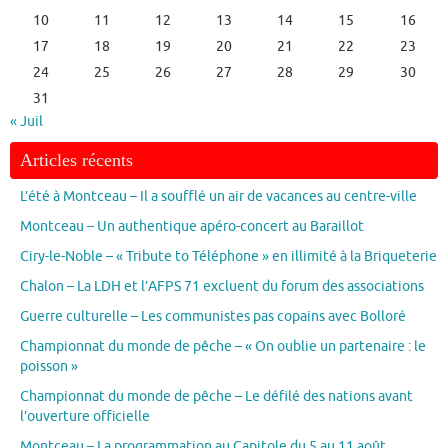
10
11
12
13
14
15
16
17
18
19
20
21
22
23
24
25
26
27
28
29
30
31
« Juil
Articles récents
L’été à Montceau – Il a soufflé un air de vacances au centre-ville
Montceau – Un authentique apéro-concert au Baraillot
Ciry-le-Noble – « Tribute to Téléphone » en illimité à la Briqueterie
Chalon – La LDH et l’AFPS 71 excluent du forum des associations
Guerre culturelle – Les communistes pas copains avec Bolloré
Championnat du monde de pêche – « On oublie un partenaire : le
poisson »
Championnat du monde de pêche – Le défilé des nations avant
l’ouverture officielle
Montceau – La programmation au Capitole du 5 au 11 août