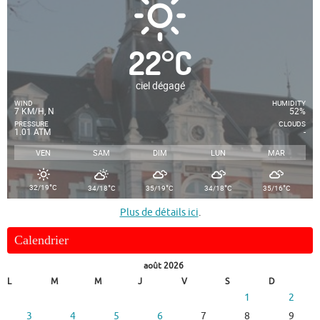
22
°
C
ciel dégagé
WIND
HUMIDITY
7 KM/H, N
52%
PRESSURE
CLOUDS
1.01 ATM
-
VEN
SAM
DIM
LUN
MAR
°
°
°
°
°
32/19
C
34/18
C
35/19
C
34/18
C
35/16
C
Plus de détails ici
.
Calendrier
août 2026
L
M
M
J
V
S
D
1
2
3
4
5
6
7
8
9