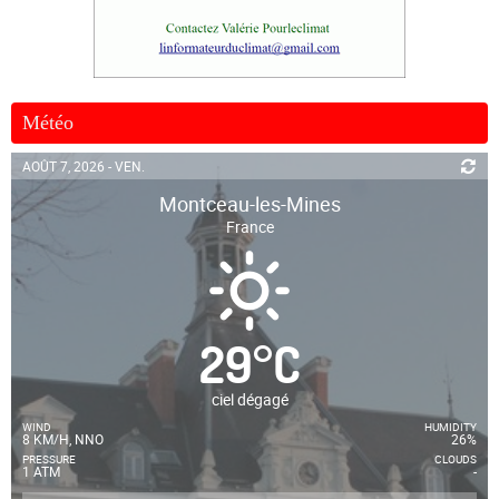
Météo
AOÛT 7, 2026 - VEN.
Montceau-les-Mines
France
29
°
C
ciel dégagé
WIND
HUMIDITY
8 KM/H, NNO
26%
PRESSURE
CLOUDS
1 ATM
-