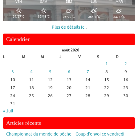
VEN
SAM
DIM
LUN
MAR
°
°
°
°
°
29/27
C
35/18
C
36/22
C
35/18
C
34/17
C
Plus de détails ici
.
Calendrier
août 2026
L
M
M
J
V
S
D
1
2
3
4
5
6
7
8
9
10
11
12
13
14
15
16
17
18
19
20
21
22
23
24
25
26
27
28
29
30
31
« Juil
Articles récents
Championnat du monde de pêche – Coup d’envoi ce vendredi