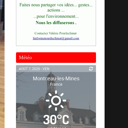
Météo
AOÛT 7, 2026 - VEN.
Montceau-les-Mines
France
30
°
C