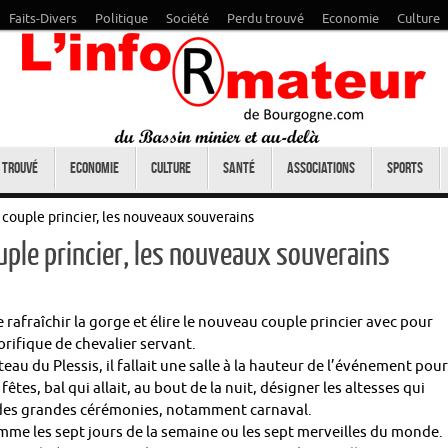
Faits-Divers
Politique
Société
Perdu trouvé
Economie
Culture
 trouvé
Economie
Culture
Santé
Associations
Sports
 couple princier, les nouveaux souverains
ouple princier, les nouveaux souverains
 rafraîchir la gorge et élire le nouveau couple princier avec pour
norifique de chevalier servant.
au du Plessis, il fallait une salle à la hauteur de l’événement pour
fêtes, bal qui allait, au bout de la nuit, désigner les altesses qui
on des grandes cérémonies, notamment carnaval.
comme les sept jours de la semaine ou les sept merveilles du monde.