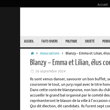
Accueil
Passer
au
contenu
Passer
au
Accueil
Faits-Divers
Politique
Société
Perdu
contenu
Accueil
Associations
Blanzy – Emma et Lilian, élus
Blanzy – Emma et Lilian, élus c
26 septembre 2024
Ils sont venus danser, savourer un bon buffet, se
couronner le tout, un jury royal avec le titre ho
Dans cette contrée blanzynoise, non loin du châte
accueillir le grand bal organisé par le comité des 
représenteront le blason de la ville à l’occasi
Qui dit élection, dit candidats. Ils furent sept 