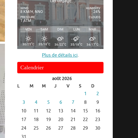
ciel dégagé
WIND
HUMIDITY
8 KM/H, NNO
24%
PRESSURE
CLOUDS
1 ATM
-
VEN
SAM
DIM
LUN
MAR
°
°
°
°
°
30/25
C
35/18
C
36/22
C
35/18
C
34/17
C
Plus de détails ici
.
Calendrier
août 2026
L
M
M
J
V
S
D
1
2
3
4
5
6
7
8
9
10
11
12
13
14
15
16
17
18
19
20
21
22
23
24
25
26
27
28
29
30
31