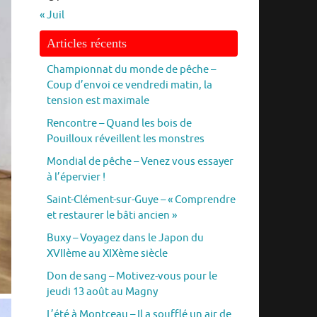
« Juil
Articles récents
Championnat du monde de pêche –
Coup d’envoi ce vendredi matin, la
tension est maximale
Rencontre – Quand les bois de
Pouilloux réveillent les monstres
Mondial de pêche – Venez vous essayer
à l’épervier !
Saint-Clément-sur-Guye – « Comprendre
et restaurer le bâti ancien »
Buxy – Voyagez dans le Japon du
XVIIème au XIXème siècle
Don de sang – Motivez-vous pour le
jeudi 13 août au Magny
L’été à Montceau – Il a soufflé un air de