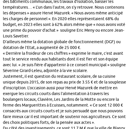
des bâtiments communaux, les travaux d’isolation, baisser les
températures… « L’un dans l’autre, on s’y retrouve. Nous contenons
les dépenses » assure Hervé Mazurek. « Nous avons même anticipé
les charges de personnel ». En 2020 elles représentaient 68% du
budget, en 2023 elles sont à 62% alors même que « nous avons voté
une prime du pouvoir d’achat » souligne Eric Meny ou encore Jean-
Louis Savetier.
D’ailleurs même la dotation globale de fonctionnement (DGF) ou
dotation de l’Etat, a augmenté de 25 000 €.
« Derrière la froideur de ces chiffres » exprime le maire, c’est avant
tout le service rendu aux habitants dont il est fier et son équipe
avec lui. « Je suis fière d’appartenir à ce conseil municipal » souligne
Séverine Girard-Leleu, adjointe à la vie scolaire.
Justement, il est question du restaurant scolaire, de sa cuisine
unique depuis 2015, de son repas au prix de 3.55 € et de la souplesse
d’inscription. L’occasion aussi pour Hervé Mazurek de mettre en
exergue les circuits courts dans l’alimentation à travers les
boulangers locaux, Clavière, Les Jardins de la Motte ou encore la
ferme des Marguerittes à Ecuisses, notamment. « Ce sont 12 000 €
consacrés aux circuits courts et je suis persuadé que nous pouvons
faire mieux car il est important de soutenir nos agriculteurs. Ce sont
des choix politiques forts, de la pensée aux actes ».
Du côté des investissements, ce sont 11.7 M € que la ville de Blanzy