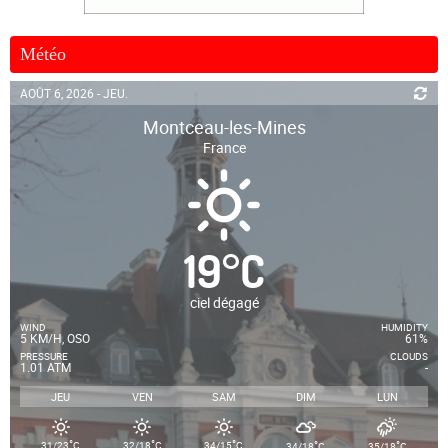
Météo
AOÛT 6, 2026 - JEU.
Montceau-les-Mines
France
19
°
C
ciel dégagé
WIND
HUMIDITY
5 KM/H, OSO
61%
PRESSURE
CLOUDS
1.01 ATM
-
JEU
VEN
SAM
DIM
LUN
°
°
°
°
°
31/23
C
32/18
C
34/15
C
34/18
C
35/18
C