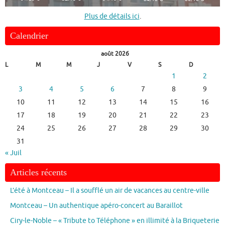
Plus de détails ici
.
Calendrier
août 2026
L
M
M
J
V
S
D
1
2
3
4
5
6
7
8
9
10
11
12
13
14
15
16
17
18
19
20
21
22
23
24
25
26
27
28
29
30
31
« Juil
Articles récents
L’été à Montceau – Il a soufflé un air de vacances au centre-ville
Montceau – Un authentique apéro-concert au Baraillot
Ciry-le-Noble – « Tribute to Téléphone » en illimité à la Briqueterie