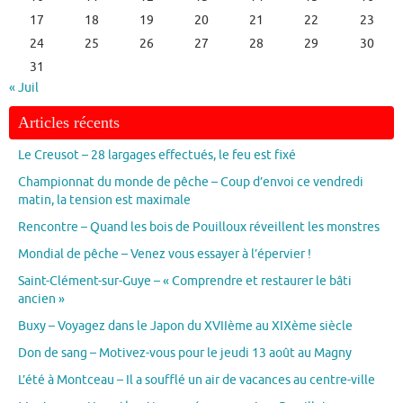
17
18
19
20
21
22
23
24
25
26
27
28
29
30
31
« Juil
Articles récents
Le Creusot – 28 largages effectués, le feu est fixé
Championnat du monde de pêche – Coup d’envoi ce vendredi
matin, la tension est maximale
Rencontre – Quand les bois de Pouilloux réveillent les monstres
Mondial de pêche – Venez vous essayer à l’épervier !
Saint-Clément-sur-Guye – « Comprendre et restaurer le bâti
ancien »
Buxy – Voyagez dans le Japon du XVIIème au XIXème siècle
Don de sang – Motivez-vous pour le jeudi 13 août au Magny
L’été à Montceau – Il a soufflé un air de vacances au centre-ville