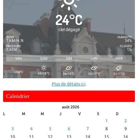
24
°
C
ciel dégagé
WIND
HUMIDITY
7 KM/H, N
34%
PRESSURE
CLOUDS
1 ATM
1%
VEN
SAM
DIM
LUN
MAR
°
-/24
C
°
°
°
°
35/19
C
36/18
C
35/17
C
31/17
C
Plus de détails ici
.
Calendrier
août 2026
L
M
M
J
V
S
D
1
2
3
4
5
6
7
8
9
10
11
12
13
14
15
16