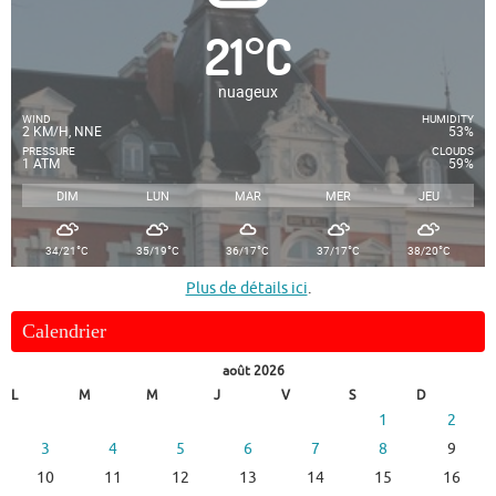
21
°
C
nuageux
WIND
HUMIDITY
2 KM/H, NNE
53%
PRESSURE
CLOUDS
1 ATM
59%
DIM
LUN
MAR
MER
JEU
°
°
°
°
°
34/21
C
35/19
C
36/17
C
37/17
C
38/20
C
Plus de détails ici
.
Calendrier
août 2026
L
M
M
J
V
S
D
1
2
3
4
5
6
7
8
9
10
11
12
13
14
15
16