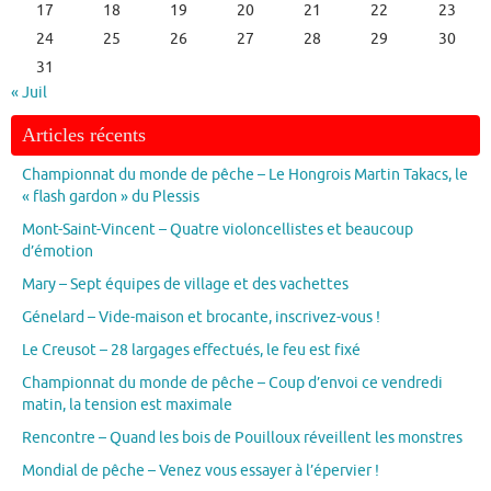
17
18
19
20
21
22
23
24
25
26
27
28
29
30
31
« Juil
Articles récents
Championnat du monde de pêche – Le Hongrois Martin Takacs, le
« flash gardon » du Plessis
Mont-Saint-Vincent – Quatre violoncellistes et beaucoup
d’émotion
Mary – Sept équipes de village et des vachettes
Génelard – Vide-maison et brocante, inscrivez-vous !
Le Creusot – 28 largages effectués, le feu est fixé
Championnat du monde de pêche – Coup d’envoi ce vendredi
matin, la tension est maximale
Rencontre – Quand les bois de Pouilloux réveillent les monstres
Mondial de pêche – Venez vous essayer à l’épervier !