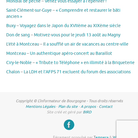
Mondial de pêche – Venez vous essayer à l’épervier !
Saint-Clément-sur-Guye – « Comprendre et restaurer le bâti
ancien »
Buxy – Voyagez dans le Japon du XVIIème au XIXème siècle
Don de sang – Motivez-vous pour le jeudi 13 août au Magny
L’été à Montceau – Il a soufflé un air de vacances au centre-ville
Montceau – Un authentique apéro-concert au Baraillot
Ciry-le-Noble – « Tribute to Téléphone » en illimité à la Briqueterie
Chalon – La LDH et l’AFPS 71 excluent du forum des associations
Copyright © L'informateur de Bourgogne - Tous droits réservés
Mentions Légales
-
Plan du site
-
A propos
-
Contact
Site créé et géré par
BIRD
Fièrement propulsé par
Tempera
&
WordPress.