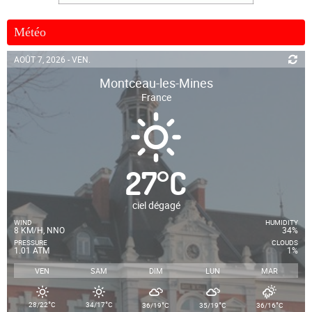
Météo
AOÛT 7, 2026 - VEN.
Montceau-les-Mines
France
27
°
C
ciel dégagé
WIND
HUMIDITY
8 KM/H, NNO
34%
PRESSURE
CLOUDS
1.01 ATM
1%
VEN
SAM
DIM
LUN
MAR
°
°
°
°
°
28/22
C
34/17
C
36/19
C
35/19
C
36/16
C