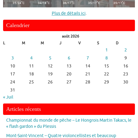
°
°
°
°
°
35/24
C
34/18
C
36/17
C
35/17
C
35/17
C
Plus de détails ici
.
Calendrier
août 2026
L
M
M
J
V
S
D
1
2
3
4
5
6
7
8
9
10
11
12
13
14
15
16
17
18
19
20
21
22
23
24
25
26
27
28
29
30
31
« Juil
Articles récents
Championnat du monde de pêche – Le Hongrois Martin Takacs, le
« flash gardon » du Plessis
Mont-Saint-Vincent – Quatre violoncellistes et beaucoup