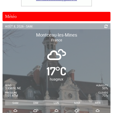
Météo
AOÛT 8, 2026 - SAM.
Montceau-les-Mines
France
17
°
C
nuageux
WIND
HUMIDITY
3 KM/H, NE
50%
PRESSURE
CLOUDS
1.01 ATM
70%
SAM
DIM
LUN
MAR
MER