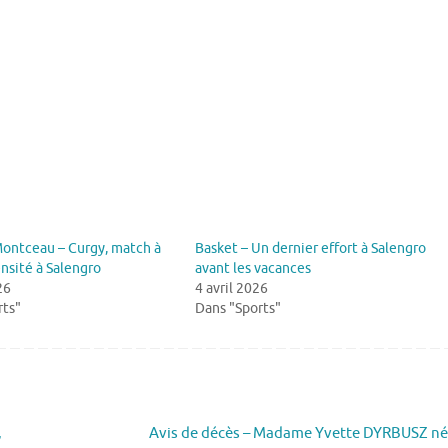
Montceau – Curgy, match à
Basket – Un dernier effort à Salengro
nsité à Salengro
avant les vacances
26
4 avril 2026
rts"
Dans "Sports"
,
Avis de décès – Madame Yvette DYRBUSZ n