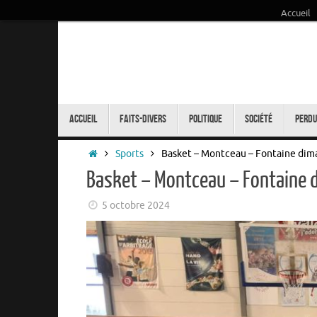
Accueil
Passer
au
contenu
Passer
au
Accueil
Faits-Divers
Politique
Société
Perdu
contenu
Accueil
Sports
Basket – Montceau – Fontaine dim
Basket – Montceau – Fontaine 
5 octobre 2024