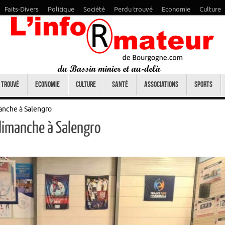
Faits-Divers
Politique
Société
Perdu trouvé
Economie
Culture
 trouvé
Economie
Culture
Santé
Associations
Sports
anche à Salengro
dimanche à Salengro