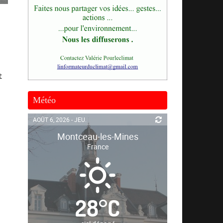
t
Météo
AOÛT 6, 2026 - JEU.
Montceau-les-Mines
France
28
°
C