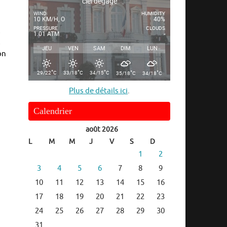
ciel dégagé
WIND
HUMIDITY
10 KM/H, O
40%
PRESSURE
CLOUDS
s
1.01 ATM
-
s
JEU
VEN
SAM
DIM
LUN
on
°
°
°
°
°
29/22
C
33/18
C
34/15
C
35/18
C
34/18
C
Plus de détails ici
.
Calendrier
août 2026
L
M
M
J
V
S
D
1
2
3
4
5
6
7
8
9
10
11
12
13
14
15
16
17
18
19
20
21
22
23
24
25
26
27
28
29
30
31