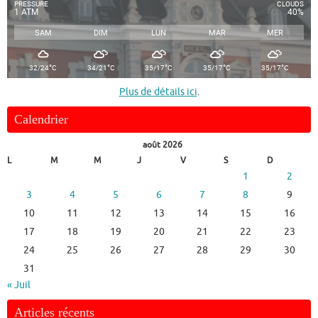
PRESSURE
CLOUDS
1 ATM
40%
SAM
DIM
LUN
MAR
MER
°
°
°
°
°
32/24
C
34/21
C
35/17
C
35/17
C
35/17
C
Plus de détails ici
.
Calendrier
août 2026
L
M
M
J
V
S
D
1
2
3
4
5
6
7
8
9
10
11
12
13
14
15
16
17
18
19
20
21
22
23
24
25
26
27
28
29
30
31
« Juil
Articles récents