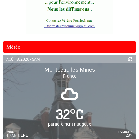
Météo
AOÛT 8, 2026 - SAM.
Montceau-les-Mines
France
32
°
C
partiellement nuageux
WIND
HUMIDITY
4 KM/H, ENE
28%