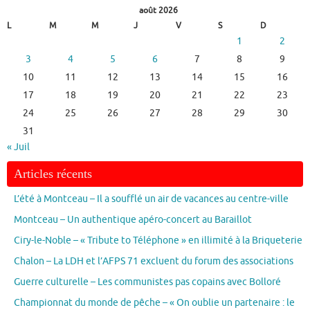
août 2026
L
M
M
J
V
S
D
1
2
3
4
5
6
7
8
9
10
11
12
13
14
15
16
17
18
19
20
21
22
23
24
25
26
27
28
29
30
31
« Juil
Articles récents
L’été à Montceau – Il a soufflé un air de vacances au centre-ville
Montceau – Un authentique apéro-concert au Baraillot
Ciry-le-Noble – « Tribute to Téléphone » en illimité à la Briqueterie
Chalon – La LDH et l’AFPS 71 excluent du forum des associations
Guerre culturelle – Les communistes pas copains avec Bolloré
Championnat du monde de pêche – « On oublie un partenaire : le