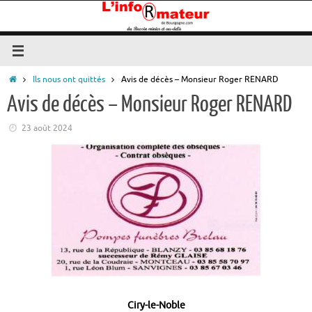
Passer
au
contenu
Accueil
Ils nous ont quittés
Avis de décès – Monsieur Roger RENARD
Avis de décès – Monsieur Roger RENARD
23 août 2024
Ciry-le-Noble