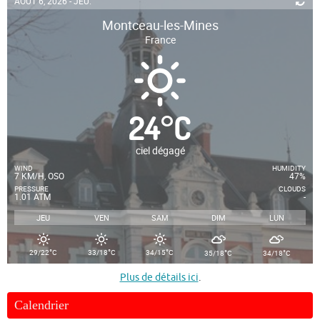
AOÛT 6, 2026 - JEU.
Montceau-les-Mines
France
24
°
C
ciel dégagé
WIND
HUMIDITY
7 KM/H, OSO
47%
PRESSURE
CLOUDS
1.01 ATM
-
JEU
VEN
SAM
DIM
LUN
°
°
°
°
°
29/22
C
33/18
C
34/15
C
35/18
C
34/18
C
Plus de détails ici
.
Calendrier