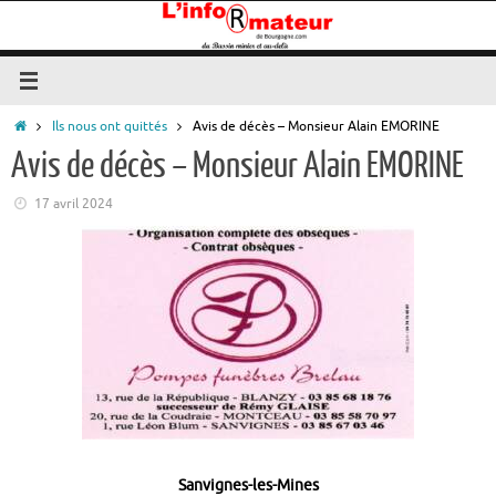
Passer
au
contenu
Accueil
Ils nous ont quittés
Avis de décès – Monsieur Alain EMORINE
Avis de décès – Monsieur Alain EMORINE
17 avril 2024
Sanvignes-les-Mines