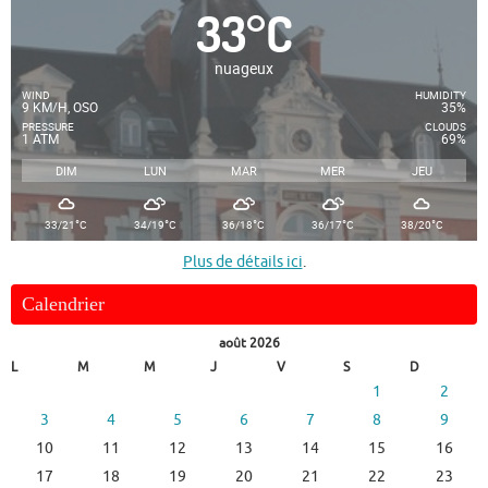
33
°
C
nuageux
WIND
HUMIDITY
9 KM/H, OSO
35%
PRESSURE
CLOUDS
1 ATM
69%
DIM
LUN
MAR
MER
JEU
°
°
°
°
°
33/21
C
34/19
C
36/18
C
36/17
C
38/20
C
Plus de détails ici
.
Calendrier
août 2026
L
M
M
J
V
S
D
1
2
3
4
5
6
7
8
9
10
11
12
13
14
15
16
17
18
19
20
21
22
23