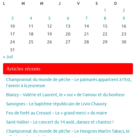
L
M
M
J
V
S
D
1
2
3
4
5
6
7
8
9
10
11
12
13
14
15
16
17
18
19
20
21
22
23
24
25
26
27
28
29
30
31
« Juil
Articles récents
Championnat du monde de pêche – Le palmarès appartient à l’Est,
l’avenir à la jeunesse
Blanzy – Valérie et Laurent, le « oui » de l’amour et du bonheur
Sanvignes – Le baptême républicain de Livio Chauvry
Feu de forêt au Creusot – Le « grand merci » du maire
Saint-Vallier – Le concert du 14 août, dansez et chantez !
Championnat du monde de pêche – Le Hongrois Martin Takacs, le