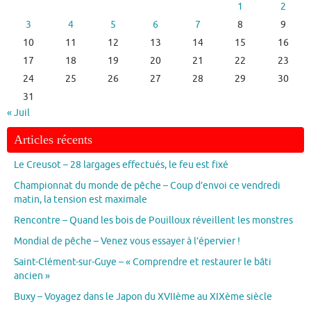
1
2
3
4
5
6
7
8
9
10
11
12
13
14
15
16
17
18
19
20
21
22
23
24
25
26
27
28
29
30
31
« Juil
Articles récents
Le Creusot – 28 largages effectués, le feu est fixé
Championnat du monde de pêche – Coup d’envoi ce vendredi
matin, la tension est maximale
Rencontre – Quand les bois de Pouilloux réveillent les monstres
Mondial de pêche – Venez vous essayer à l’épervier !
Saint-Clément-sur-Guye – « Comprendre et restaurer le bâti
ancien »
Buxy – Voyagez dans le Japon du XVIIème au XIXème siècle