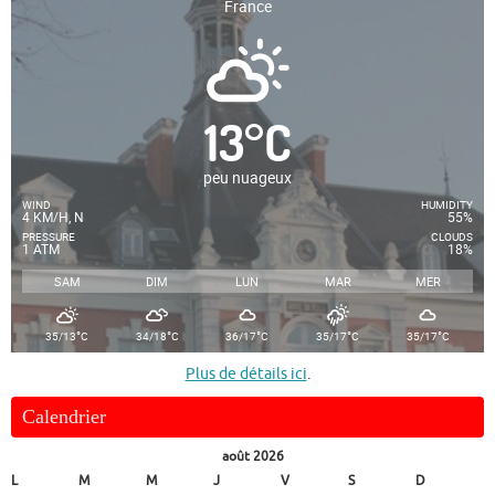
France
13
°
C
peu nuageux
WIND
HUMIDITY
4 KM/H, N
55%
PRESSURE
CLOUDS
1 ATM
18%
SAM
DIM
LUN
MAR
MER
°
°
°
°
°
35/13
C
34/18
C
36/17
C
35/17
C
35/17
C
Plus de détails ici
.
Calendrier
août 2026
L
M
M
J
V
S
D