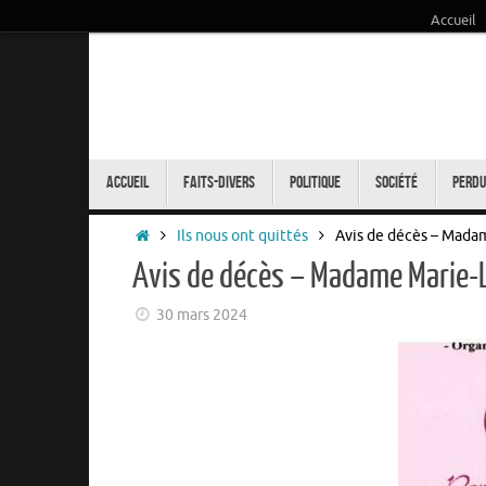
Accueil
Passer
au
contenu
Passer
au
Accueil
Faits-Divers
Politique
Société
Perdu
contenu
Accueil
Ils nous ont quittés
Avis de décès – Mad
Avis de décès – Madame Marie
30 mars 2024