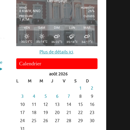
ciel dégagé
WIND
HUMIDITY
8 KM/H, NNO
26%
PRESSURE
CLOUDS
1 ATM
-
VEN
SAM
DIM
LUN
MAR
°
°
°
°
°
30/25
C
35/18
C
36/22
C
35/18
C
34/17
C
Plus de détails ici
.
ée
Calendrier
août 2026
L
M
M
J
V
S
D
1
2
3
4
5
6
7
8
9
10
11
12
13
14
15
16
17
18
19
20
21
22
23
24
25
26
27
28
29
30
31