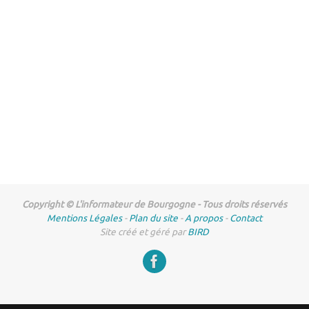
Copyright © L'informateur de Bourgogne - Tous droits réservés
Mentions Légales
-
Plan du site
-
A propos
-
Contact
Site créé et géré par
BIRD