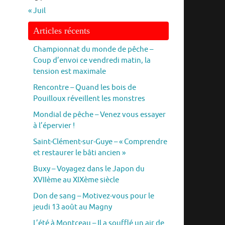
« Juil
Articles récents
Championnat du monde de pêche –
Coup d’envoi ce vendredi matin, la
tension est maximale
Rencontre – Quand les bois de
Pouilloux réveillent les monstres
Mondial de pêche – Venez vous essayer
à l’épervier !
Saint-Clément-sur-Guye – « Comprendre
et restaurer le bâti ancien »
Buxy – Voyagez dans le Japon du
XVIIème au XIXème siècle
Don de sang – Motivez-vous pour le
jeudi 13 août au Magny
L’été à Montceau – Il a soufflé un air de