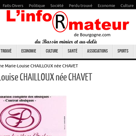
Faits-Divers
Politique
Société
Perdu trouvé
Economie
Culture
 trouvé
Economie
Culture
Santé
Associations
Sports
ame Marie-Louise CHAILLOUX née CHAVET
-Louise CHAILLOUX née CHAVET