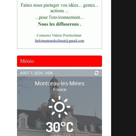
Météo
AOÛT 7, 2026 - VEN.
Montceau-les-Mines
France
30
°
C