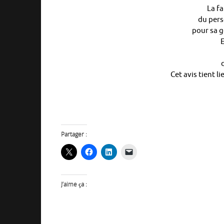
La f
du pers
pour sa g
E
Cet avis tient l
Partager :
J’aime ça :