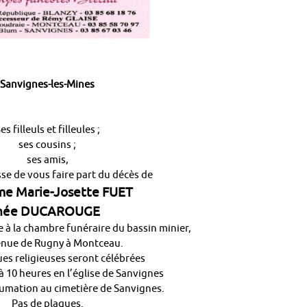
Sanvignes-les-Mines
es filleuls et filleules ;
ses cousins ;
ses amis,
esse de vous faire part du décès de
e Marie-Josette FUET
née DUCAROUGE
 à la chambre funéraire du bassin minier,
enue de Rugny à Montceau.
es religieuses seront célébrées
à 10 heures en l’église de Sanvignes
nhumation au cimetière de Sanvignes.
Pas de plaques.