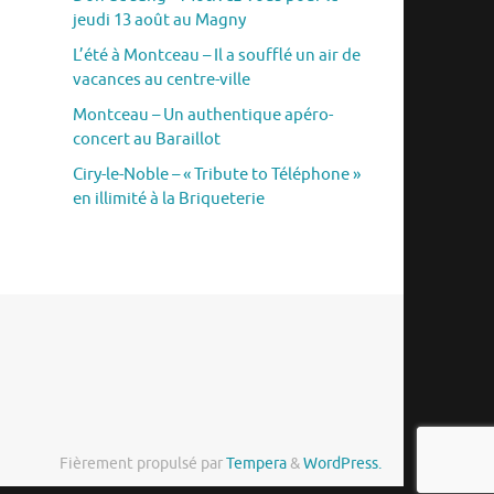
jeudi 13 août au Magny
L’été à Montceau – Il a soufflé un air de
vacances au centre-ville
Montceau – Un authentique apéro-
concert au Baraillot
Ciry-le-Noble – « Tribute to Téléphone »
en illimité à la Briqueterie
Fièrement propulsé par
Tempera
&
WordPress.