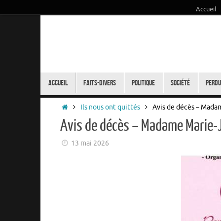
Accueil
Passer
au
contenu
Passer
au
Accueil
Faits-Divers
Politique
Société
Perdu
contenu
Accueil
Ils nous ont quittés
Avis de décès – Mad
Avis de décès – Madame Marie
13 mai 2026