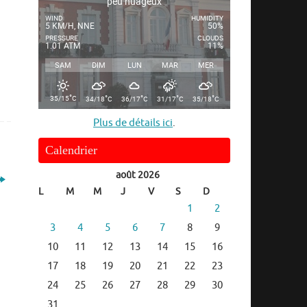
peu nuageux
WIND
HUMIDITY
5 KM/H, NNE
50%
PRESSURE
CLOUDS
1.01 ATM
11%
SAM
DIM
LUN
MAR
MER
°
°
°
°
°
35/15
C
34/18
C
36/17
C
31/17
C
35/18
C
Plus de détails ici
.
Calendrier
août 2026
L
M
M
J
V
S
D
1
2
3
4
5
6
7
8
9
10
11
12
13
14
15
16
17
18
19
20
21
22
23
24
25
26
27
28
29
30
31