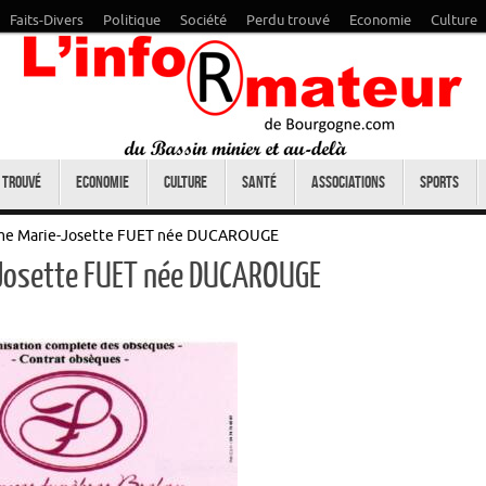
Faits-Divers
Politique
Société
Perdu trouvé
Economie
Culture
 trouvé
Economie
Culture
Santé
Associations
Sports
ame Marie-Josette FUET née DUCAROUGE
-Josette FUET née DUCAROUGE