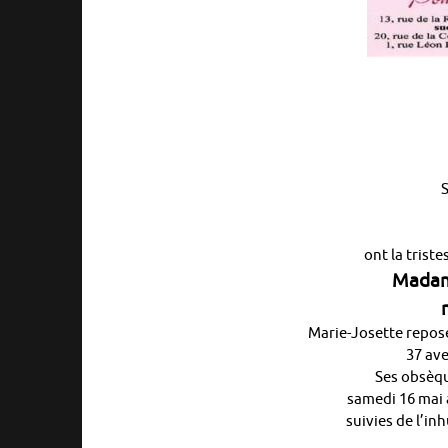
S
ont la trist
Madam
Marie-Josette repose
37 av
Ses obsèqu
samedi 16 mai 
suivies de l’i