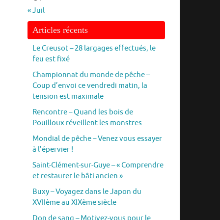
« Juil
Articles récents
Le Creusot – 28 largages effectués, le
feu est fixé
Championnat du monde de pêche –
Coup d’envoi ce vendredi matin, la
tension est maximale
Rencontre – Quand les bois de
Pouilloux réveillent les monstres
Mondial de pêche – Venez vous essayer
à l’épervier !
Saint-Clément-sur-Guye – « Comprendre
et restaurer le bâti ancien »
Buxy – Voyagez dans le Japon du
XVIIème au XIXème siècle
Don de sang – Motivez-vous pour le