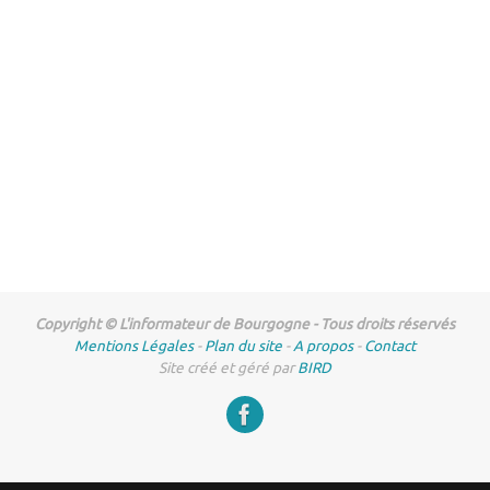
Copyright © L'informateur de Bourgogne - Tous droits réservés
Mentions Légales
-
Plan du site
-
A propos
-
Contact
Site créé et géré par
BIRD