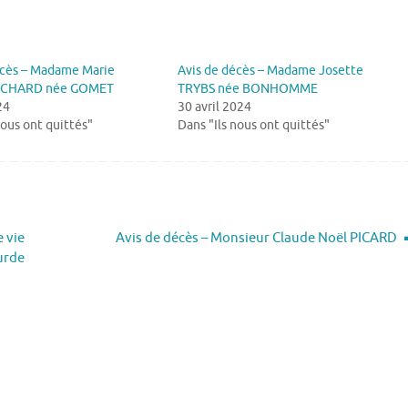
écès – Madame Marie
Avis de décès – Madame Josette
RICHARD née GOMET
TRYBS née BONHOMME
24
30 avril 2024
nous ont quittés"
Dans "Ils nous ont quittés"
 vie
Avis de décès – Monsieur Claude Noël PICARD
ourde