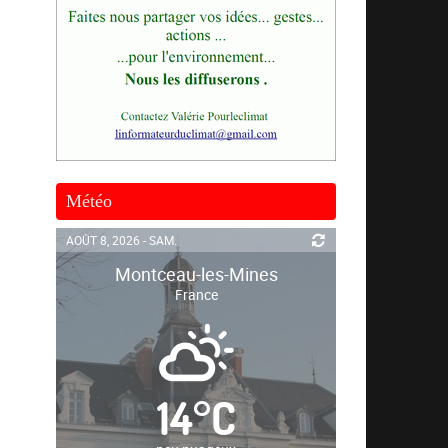
Météo
AOÛT 8, 2026 - SAM.
Montceau-les-Mines
France
14
°
C