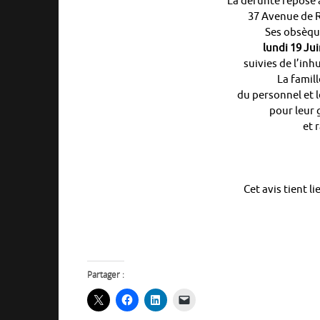
La défunte repose 
37 Avenue de R
Ses obsèque
lundi 19 Jui
suivies de l’in
La famill
du personnel et 
pour leur 
et 
Cet avis tient l
Partager :