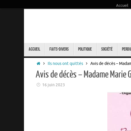
Accueil
Passer
au
contenu
Passer
au
Accueil
Faits-Divers
Politique
Société
Perdu
contenu
Accueil
Ils nous ont quittés
Avis de décès – Mad
Avis de décès – Madame Marie
16 juin 2023