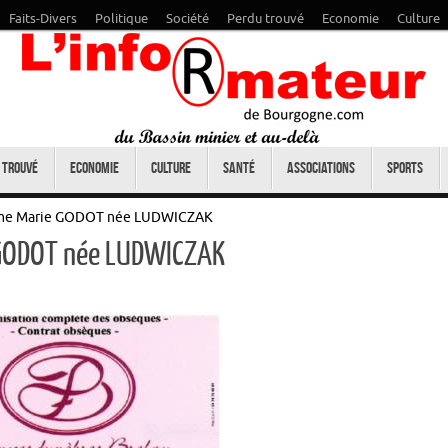
Faits-Divers
Politique
Société
Perdu trouvé
Economie
Culture
 trouvé
Economie
Culture
Santé
Associations
Sports
ame Marie GODOT née LUDWICZAK
 GODOT née LUDWICZAK