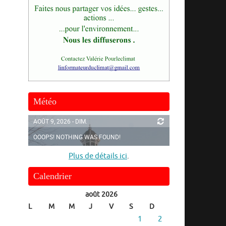
Météo
AOÛT 9, 2026 - DIM.
OOOPS! NOTHING WAS FOUND!
Plus de détails ici
.
Calendrier
août 2026
L
M
M
J
V
S
D
1
2