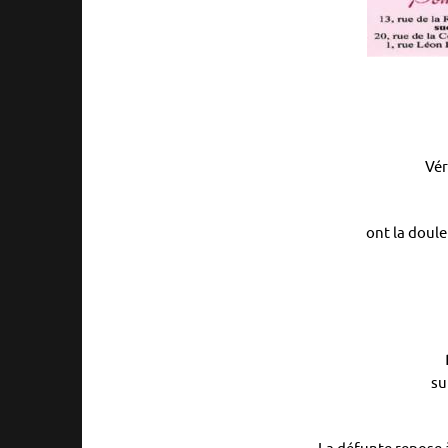
Vér
ont la doule
su