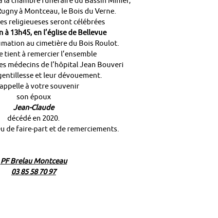
à la chambre funéraire du Bassin Minier,
ugny à Montceau, le Bois du Verne.
s religieueses seront célébrées
n à 13h45, en l’église de Bellevue
humation au cimetière du Bois Roulot.
e tient à remercier l’ensemble
les médecins de l’hôpital Jean Bouveri
gentillesse et leur dévouement.
rappelle à votre souvenir
son époux
Jean-Claude
décédé en 2020.
ieu de faire-part et de remerciements.
PF Brelau Montceau
03 85 58 70 97