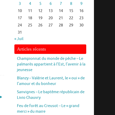
3
4
5
6
7
8
9
10
11
12
13
14
15
16
17
18
19
20
21
22
23
24
25
26
27
28
29
30
31
« Juil
Articles récents
Championnat du monde de pêche – Le
palmarès appartient à l’Est, l’avenir à la
jeunesse
Blanzy – Valérie et Laurent, le « oui » de
l’amour et du bonheur
Sanvignes – Le baptême républicain de
Livio Chauvry
Feu de forêt au Creusot – Le « grand
merci » du maire