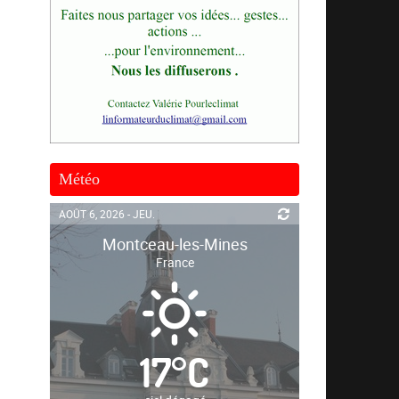
Météo
AOÛT 6, 2026 - JEU.
Montceau-les-Mines
France
17
°
C