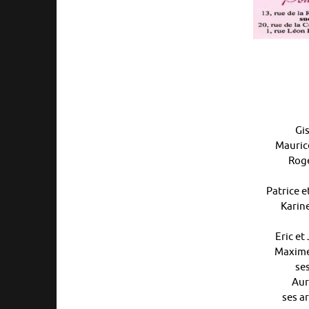
Gi
Mauric
Roge
Patrice e
Karine
Eric et
Maxime,
ses
Aur
ses ar