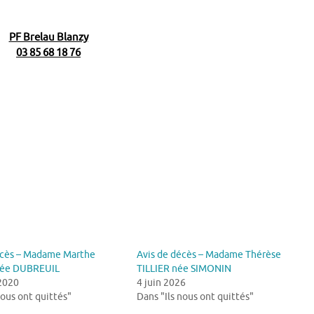
PF Brelau Blanzy
03 85 68 18 76
écès – Madame Marthe
Avis de décès – Madame Thérèse
ée DUBREUIL
TILLIER née SIMONIN
 2020
4 juin 2026
nous ont quittés"
Dans "Ils nous ont quittés"