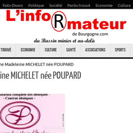
Faits-Divers
Politique
Société
Perdu trouvé
Economie
Culture
 trouvé
Economie
Culture
Santé
Associations
Sports
ame Madeleine MICHELET née POUPARD
eine MICHELET née POUPARD