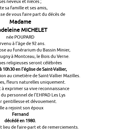
ses neveux et nièces ;
te sa famille et ses amis,
esse de vous faire part du décès de
Madame
deleine MICHELET
née POUPARD
rvenu à l’âge de 92 ans.
ose au funérarium du Bassin Minier,
ugny à Montceau, le Bois du Verne.
es religieuses seront célébrées
 à 10h30
en l’église de Saint-Vallier,
ion au cimetière de Saint-Vallier Mazilles.
es, fleurs naturelles uniquement.
nt à exprimer sa vive reconnaissance
 du personnel de l’EHPAD Les Lys
r gentillesse et dévouement.
lle a rejoint son époux
Fernand
décédé en 1980.
t lieu de faire-part et de remerciements.