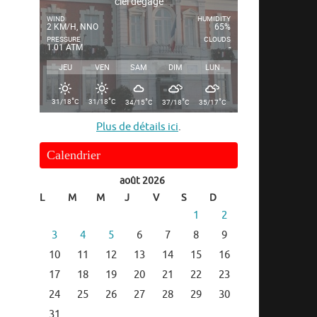
ciel dégagé
WIND
HUMIDITY
2 KM/H, NNO
65%
PRESSURE
CLOUDS
1.01 ATM
-
JEU
VEN
SAM
DIM
LUN
°
°
°
°
°
31/18
C
31/18
C
34/15
C
37/18
C
35/17
C
Plus de détails ici
.
Calendrier
août 2026
L
M
M
J
V
S
D
1
2
3
4
5
6
7
8
9
10
11
12
13
14
15
16
17
18
19
20
21
22
23
24
25
26
27
28
29
30
31