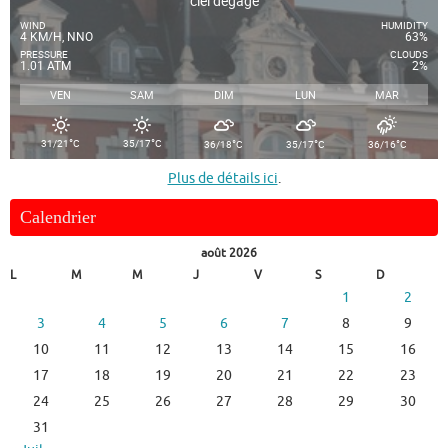
ciel dégagé
WIND
HUMIDITY
4 KM/H, NNO
63%
PRESSURE
CLOUDS
1.01 ATM
2%
VEN
SAM
DIM
LUN
MAR
°
°
°
°
°
31/21
C
35/17
C
36/18
C
35/17
C
36/16
C
Plus de détails ici
.
Calendrier
août 2026
L
M
M
J
V
S
D
1
2
3
4
5
6
7
8
9
10
11
12
13
14
15
16
17
18
19
20
21
22
23
24
25
26
27
28
29
30
31