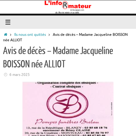
Passer
au
contenu
Accueil
Ils nous ont quittés
Avis de décès – Madame Jacqueline BOISSON
née ALLIOT
Avis de décès – Madame Jacqueline
BOISSON née ALLIOT
6 mars 2025