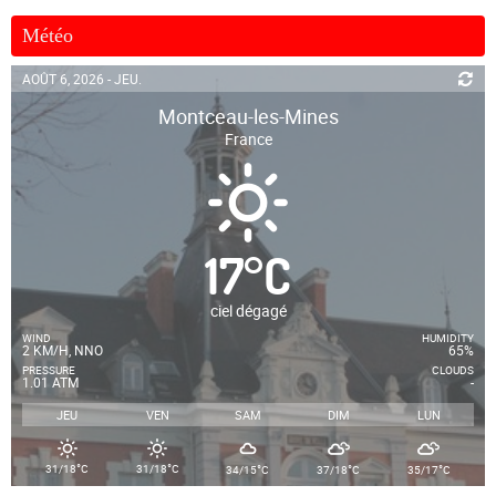
Météo
AOÛT 6, 2026 - JEU.
Montceau-les-Mines
France
17
°
C
ciel dégagé
WIND
HUMIDITY
2 KM/H, NNO
65%
PRESSURE
CLOUDS
1.01 ATM
-
JEU
VEN
SAM
DIM
LUN
°
°
°
°
°
31/18
C
31/18
C
34/15
C
37/18
C
35/17
C