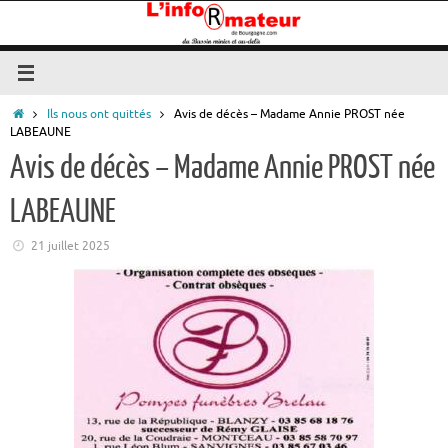
Passer
au
contenu
Accueil
Ils nous ont quittés
Avis de décès – Madame Annie PROST née
LABEAUNE
Avis de décès – Madame Annie PROST née
LABEAUNE
21 juillet 2025