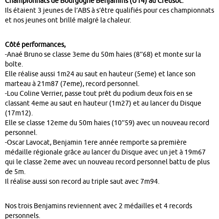
Championnats de Bourgogne Benjamins (U14) au Creusot.
Ils étaient 3 jeunes de l’ABS à s’être qualifiés pour ces championnats
et nos jeunes ont brillé malgré la chaleur.
Côté performances,
-Anaé Bruno se classe 3eme du 50m haies (8’’68) et monte sur la
boîte.
Elle réalise aussi 1m24 au saut en hauteur (5eme) et lance son
marteau à 21m87 (7eme), record personnel.
-Lou Coline Verrier, passe tout prêt du podium deux fois en se
classant 4eme au saut en hauteur (1m27) et au lancer du Disque
(17m12).
Elle se classe 12eme du 50m haies (10’’59) avec un nouveau record
personnel.
-Oscar Lavocat, Benjamin 1ere année remporte sa première
médaille régionale grâce au lancer du Disque avec un jet à 19m67
qui le classe 2eme avec un nouveau record personnel battu de plus
de 5m.
Il réalise aussi son record au triple saut avec 7m94.
Nos trois Benjamins reviennent avec 2 médailles et 4 records
personnels.