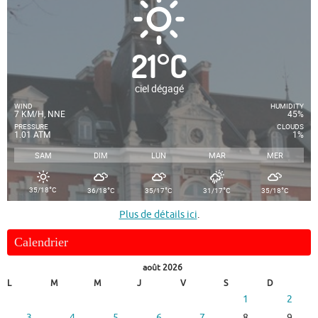
21
°
C
ciel dégagé
WIND
HUMIDITY
7 KM/H, NNE
45%
PRESSURE
CLOUDS
1.01 ATM
1%
SAM
DIM
LUN
MAR
MER
°
°
°
°
°
35/18
C
36/18
C
35/17
C
31/17
C
35/18
C
Plus de détails ici
.
Calendrier
août 2026
L
M
M
J
V
S
D
1
2
3
4
5
6
7
8
9