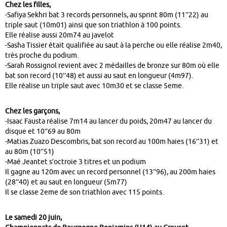
Chez les filles,
-Safiya Sekhri bat 3 records personnels, au sprint 80m (11’’22) au
triple saut (10m01) ainsi que son triathlon à 100 points.
Elle réalise aussi 20m74 au javelot
-Sasha Tissier était qualifiée au saut à la perche ou elle réalise 2m40,
très proche du podium.
-Sarah Rossignol revient avec 2 médailles de bronze sur 80m où elle
bat son record (10’’48) et aussi au saut en longueur (4m97).
Elle réalise un triple saut avec 10m30 et se classe 5eme.
Chez les garçons,
-Isaac Fausta réalise 7m14 au lancer du poids, 20m47 au lancer du
disque et 10’’69 au 80m
-Matias Zuazo Descombris, bat son record au 100m haies (16’’31) et
au 80m (10’’51)
-Maé Jeantet s’octroie 3 titres et un podium
Il gagne au 120m avec un record personnel (13’’96), au 200m haies
(28’’40) et au saut en longueur (5m77)
Il se classe 2eme de son triathlon avec 115 points.
Le samedi 20 juin,