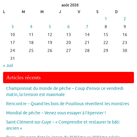
août 2026
L
M
M
J
V
S
D
1
2
3
4
5
6
7
8
9
10
11
12
13
14
15
16
17
18
19
20
21
22
23
24
25
26
27
28
29
30
31
« Juil
Articles récents
Championnat du monde de pêche – Coup d’envoi ce vendredi
matin, la tension est maximale
Rencontre – Quand les bois de Pouilloux réveillent les monstres
Mondial de pêche – Venez vous essayer à l’épervier !
Saint-Clément-sur-Guye – « Comprendre et restaurer le bâti
ancien »