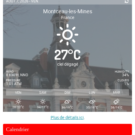
AOÛT 7, 2026 - VEN.
Montceau-les-Mines
France
27
°
C
ciel dégagé
WIND
HUMIDITY
8 KM/H, NNO
34%
PRESSURE
CLOUDS
1.01 ATM
1%
VEN
SAM
DIM
LUN
MAR
°
°
°
°
°
28/22
C
34/17
C
36/19
C
35/19
C
36/16
C
Plus de détails ici
.
Calendrier