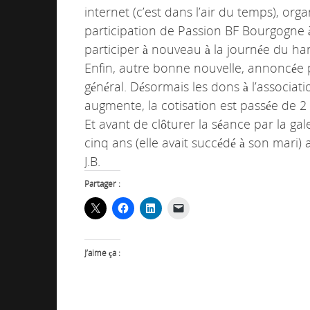
internet (c’est dans l’air du temps), or
participation de Passion BF Bourgogne 
participer à nouveau à la journée du han
Enfin, autre bonne nouvelle, annoncée pa
général. Désormais les dons à l’associa
augmente, la cotisation est passée de 2 
Et avant de clôturer la séance par la ga
cinq ans (elle avait succédé à son mari)
J.B.
Partager :
J’aime ça :