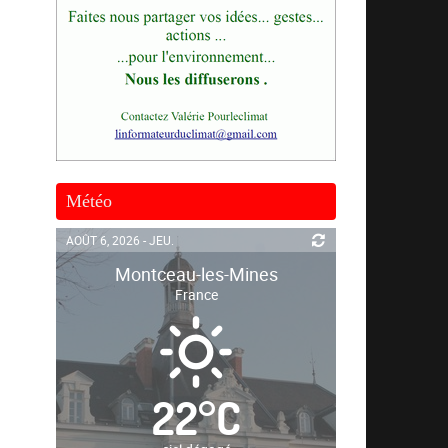
Météo
AOÛT 6, 2026 - JEU.
Montceau-les-Mines
France
22
°
C