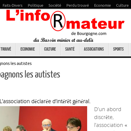
Faits-Divers
Politique
Société
Perdu trouvé
Economie
Culture
 trouvé
Economie
Culture
Santé
Associations
Sports
nons les autistes
agnons les autistes
L’association déclarée d’intérêt général.
D’un abord
discrète,
l’association «