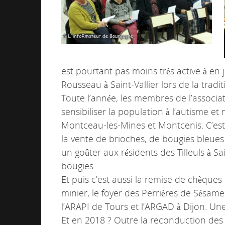
est pourtant pas moins très active à en ju
Rousseau à Saint-Vallier lors de la trad
Toute l’année, les membres de l’associat
sensibiliser la population à l’autisme 
Montceau-les-Mines et Montcenis. C’est é
la vente de brioches, de bougies bleues 
un goûter aux résidents des Tilleuls à Sa
bougies.
Et puis c’est aussi la remise de chèque
minier, le foyer des Perrières de Sésa
l’ARAPI de Tours et l’ARGAD à Dijon. Un
Et en 2018 ? Outre la reconduction des o