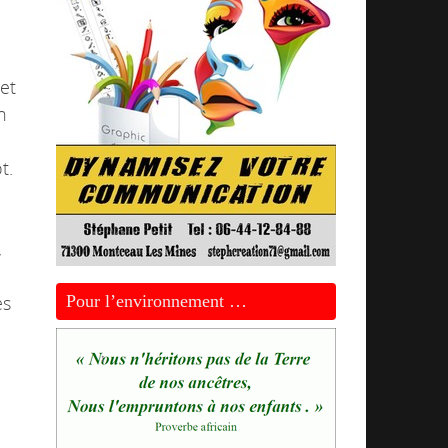
 et
n
t.
,
es
Pour l’environnement …