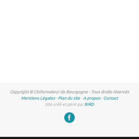
Copyright © L'informateur de Bourgogne - Tous droits réservés
Mentions Légales
-
Plan du site
-
A propos
-
Contact
Site créé et géré par
BIRD