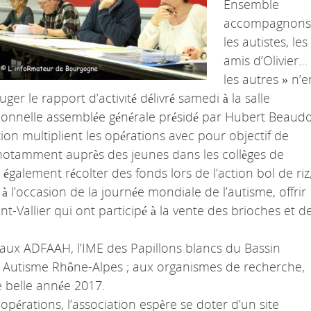
Ensemble
accompagnons
les autistes, les
amis d’Olivier…
les autres » n’e
ger le rapport d’activité délivré samedi à la salle
itionnelle assemblée générale présidé par Hubert Beaudo
ion multiplient les opérations avec pour objectif de
et notamment auprès des jeunes dans les collèges de
galement récolter des fonds lors de l’action bol de riz
à l’occasion de la journée mondiale de l’autisme, offrir
int-Vallier qui ont participé à la vente des brioches et d
s aux ADFAAH, l’IME des Papillons blancs du Bassin
me Autisme Rhône-Alpes ; aux organismes de recherche,
e belle année 2017.
pérations, l’association espère se doter d’un site