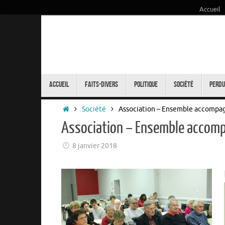
Accueil
Passer
au
contenu
Passer
au
Accueil
Faits-Divers
Politique
Société
Perdu
contenu
Accueil
Société
Association – Ensemble accompag
Association – Ensemble accomp
8 janvier 2018