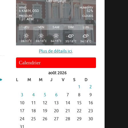
ciel dégagé
WIND
HUMIDITY
6 KM/H, OSO
52%
PRESSURE
CLOUDS
1.01 ATM
-
JEU
VEN
SAM
DIM
LUN
°
°
°
°
°
28/22
C
33/18
C
34/15
C
35/18
C
34/18
C
Plus de détails ici
.
Calendrier
août 2026
L
M
M
J
V
S
D
1
2
3
4
5
6
7
8
9
10
11
12
13
14
15
16
17
18
19
20
21
22
23
24
25
26
27
28
29
30
31