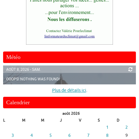
Météo
AOÛT 8, 2026 - SAM.
OOOPS! NOTHING WAS FOUND!
Plus de détails ici
.
Calendrier
août 2026
L
M
M
J
V
S
D
1
2
3
4
5
6
7
8
9