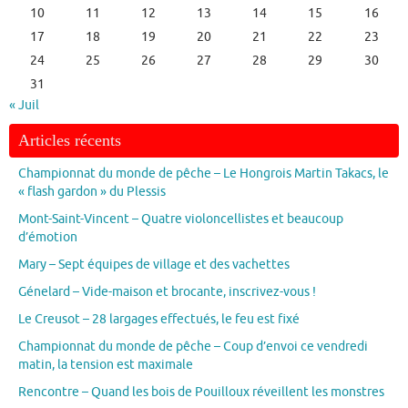
10
11
12
13
14
15
16
17
18
19
20
21
22
23
24
25
26
27
28
29
30
31
« Juil
Articles récents
Championnat du monde de pêche – Le Hongrois Martin Takacs, le
« flash gardon » du Plessis
Mont-Saint-Vincent – Quatre violoncellistes et beaucoup
d’émotion
Mary – Sept équipes de village et des vachettes
Génelard – Vide-maison et brocante, inscrivez-vous !
Le Creusot – 28 largages effectués, le feu est fixé
Championnat du monde de pêche – Coup d’envoi ce vendredi
matin, la tension est maximale
Rencontre – Quand les bois de Pouilloux réveillent les monstres