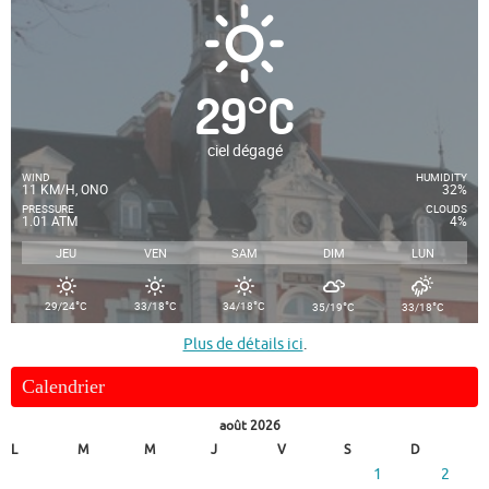
29
°
C
ciel dégagé
WIND
HUMIDITY
11 KM/H, ONO
32%
PRESSURE
CLOUDS
1.01 ATM
4%
JEU
VEN
SAM
DIM
LUN
°
°
°
°
°
29/24
C
33/18
C
34/18
C
35/19
C
33/18
C
Plus de détails ici
.
Calendrier
août 2026
L
M
M
J
V
S
D
1
2