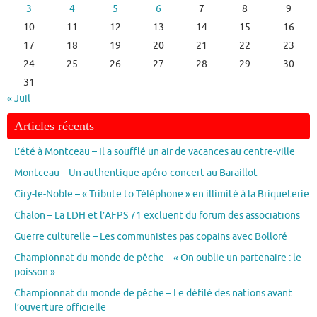
3
4
5
6
7
8
9
10
11
12
13
14
15
16
17
18
19
20
21
22
23
24
25
26
27
28
29
30
31
« Juil
Articles récents
L’été à Montceau – Il a soufflé un air de vacances au centre-ville
Montceau – Un authentique apéro-concert au Baraillot
Ciry-le-Noble – « Tribute to Téléphone » en illimité à la Briqueterie
Chalon – La LDH et l’AFPS 71 excluent du forum des associations
Guerre culturelle – Les communistes pas copains avec Bolloré
Championnat du monde de pêche – « On oublie un partenaire : le
poisson »
Championnat du monde de pêche – Le défilé des nations avant
l’ouverture officielle