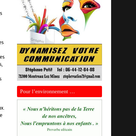
s
es
des
s,
s
Pour l’environnement …
ux.
ne