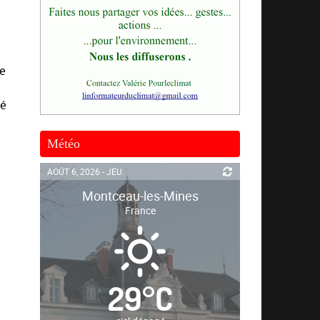
de
té
Météo
AOÛT 6, 2026 - JEU.
Montceau-les-Mines
France
29
°
C