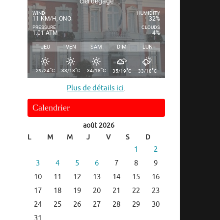
ciel dégagé
WIND
HUMIDITY
11 KM/H, ONO
32%
PRESSURE
CLOUDS
1.01 ATM
4%
JEU
VEN
SAM
DIM
LUN
°
°
°
°
°
29/24
C
33/18
C
34/18
C
35/19
C
33/18
C
Plus de détails ici
.
Calendrier
août 2026
L
M
M
J
V
S
D
1
2
3
4
5
6
7
8
9
10
11
12
13
14
15
16
17
18
19
20
21
22
23
24
25
26
27
28
29
30
31