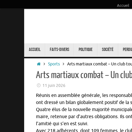
Accueil
Passer
au
contenu
Passer
au
Accueil
Faits-Divers
Politique
Société
Perdu
contenu
Accueil
Sports
Arts martiaux combat – Un club to
Arts martiaux combat – Un clu
11 juin 2026
Réunis en assemblée générale, les responsabl
ont dressé un bilan globalement positif de la 
Quatre élus de la nouvelle majorité municipal
maire, retenue par d’autres obligations. Ils o
l’amitié qui s’en est suivi.
Avec 218 adhérents, dont 109 femmes, le club