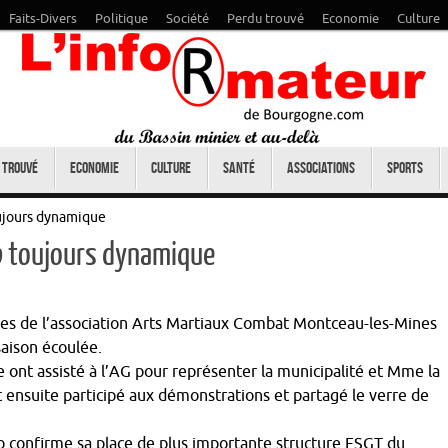
Faits-Divers
Politique
Société
Perdu trouvé
Economie
Culture
 trouvé
Economie
Culture
Santé
Associations
Sports
ujours dynamique
b toujours dynamique
es de l’association Arts Martiaux Combat Montceau-les-Mines
saison écoulée.
e ont assisté à l’AG pour représenter la municipalité et Mme la
nt ensuite participé aux démonstrations et partagé le verre de
 confirme sa place de plus importante structure FSGT du