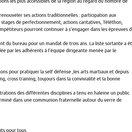
tions les plus accessibles de la région au regard du nombre de
 renouveler ses actions traditionnelles : participation aux
, stages de perfectionnement, actions caritatives, Téléthon,
mpétiteurs pourront continuer à s’engager dans les épreuves 
t du bureau pour un mandat de trois ans. La liste sortante a é
ée par les adhérents à l’équipe dirigeante menée par le
lons pour pratiquer la self défense ,les arts martiaux et depuis
 cross training, toujours dans la convivialité et la bonne
rations des différentes disciplines a tenu en haleine un public
erminé dans une communion fraternelle autour du verre de
its pour tous.