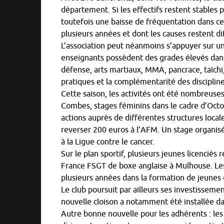
département. Si les effectifs restent stables p
toutefois une baisse de fréquentation dans c
plusieurs années et dont les causes restent diff
L’association peut néanmoins s’appuyer sur un
enseignants possèdent des grades élevés dans 
défense, arts martiaux, MMA, pancrace, taïchi,
pratiques et la complémentarité des disciplin
Cette saison, les activités ont été nombreuses
Combes, stages féminins dans le cadre d’Octo
actions auprès de différentes structures local
reverser 200 euros à l’AFM. Un stage organi
à la Ligue contre le cancer.
Sur le plan sportif, plusieurs jeunes licencié
France FSGT de boxe anglaise à Mulhouse. Les
plusieurs années dans la formation de jeune
Le club poursuit par ailleurs ses investisseme
nouvelle cloison a notamment été installée dan
Autre bonne nouvelle pour les adhérents : les