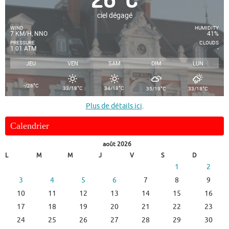
ciel dégagé
WIND
HUMIDITY
7 KM/H, NNO
41%
PRESSURE
CLOUDS
1.01 ATM
-
JEU
VEN
SAM
DIM
LUN
°
-/26
C
°
°
°
°
33/18
C
34/18
C
35/19
C
33/18
C
Plus de détails ici
.
Calendrier
août 2026
L
M
M
J
V
S
D
1
2
3
4
5
6
7
8
9
10
11
12
13
14
15
16
17
18
19
20
21
22
23
24
25
26
27
28
29
30