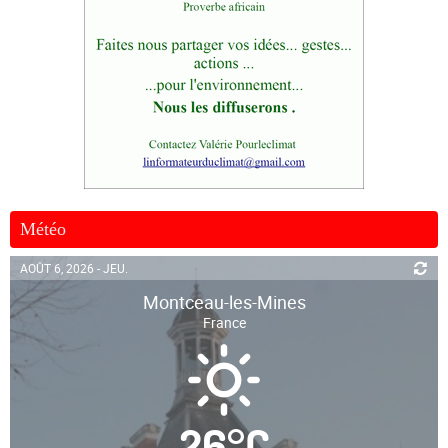
Météo
AOÛT 6, 2026 - JEU.
Montceau-les-Mines
France
26
°
C