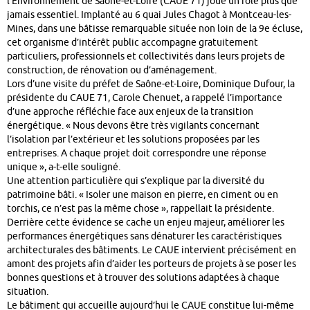
l’Environnement de Saône-et-Loire (CAUE 71) joue un rôle plus que
jamais essentiel. Implanté au 6 quai Jules Chagot à Montceau-les-
Mines, dans une bâtisse remarquable située non loin de la 9e écluse,
cet organisme d’intérêt public accompagne gratuitement
particuliers, professionnels et collectivités dans leurs projets de
construction, de rénovation ou d’aménagement.
Lors d’une visite du préfet de Saône-et-Loire, Dominique Dufour, la
présidente du CAUE 71, Carole Chenuet, a rappelé l’importance
d’une approche réfléchie face aux enjeux de la transition
énergétique. « Nous devons être très vigilants concernant
l’isolation par l’extérieur et les solutions proposées par les
entreprises. A chaque projet doit correspondre une réponse
unique », a-t-elle souligné.
Une attention particulière qui s’explique par la diversité du
patrimoine bâti. « Isoler une maison en pierre, en ciment ou en
torchis, ce n’est pas la même chose », rappellait la présidente.
Derrière cette évidence se cache un enjeu majeur, améliorer les
performances énergétiques sans dénaturer les caractéristiques
architecturales des bâtiments. Le CAUE intervient précisément en
amont des projets afin d’aider les porteurs de projets à se poser les
bonnes questions et à trouver des solutions adaptées à chaque
situation.
Le bâtiment qui accueille aujourd’hui le CAUE constitue lui-même