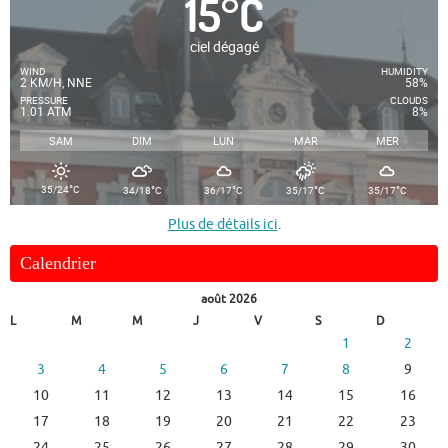
15
°
C
ciel dégagé
WIND
HUMIDITY
2 KM/H, NNE
58%
PRESSURE
CLOUDS
1.01 ATM
8%
SAM
DIM
LUN
MAR
MER
°
°
°
°
°
35/24
C
34/18
C
36/17
C
35/17
C
35/17
C
Plus de détails ici
.
Calendrier
août 2026
L
M
M
J
V
S
D
1
2
3
4
5
6
7
8
9
10
11
12
13
14
15
16
17
18
19
20
21
22
23
24
25
26
27
28
29
30