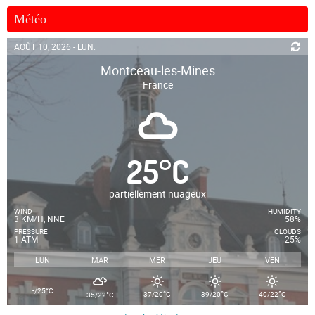
Météo
AOÛT 10, 2026 - LUN.
Montceau-les-Mines
France
25
°
C
partiellement nuageux
WIND
HUMIDITY
3 KM/H, NNE
58%
PRESSURE
CLOUDS
1 ATM
25%
LUN
MAR
MER
JEU
VEN
°
-/25
C
°
°
°
°
37/20
C
39/20
C
40/22
C
35/22
C