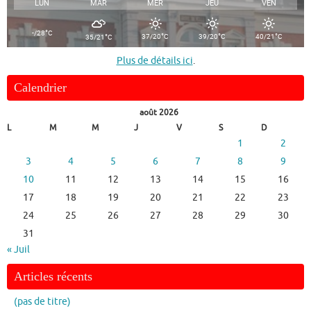
LUN
MAR
MER
JEU
VEN
°
-/28
C
°
°
°
°
37/20
C
39/20
C
40/21
C
35/21
C
Plus de détails ici
.
Calendrier
août 2026
L
M
M
J
V
S
D
1
2
3
4
5
6
7
8
9
10
11
12
13
14
15
16
17
18
19
20
21
22
23
24
25
26
27
28
29
30
31
« Juil
Articles récents
(pas de titre)