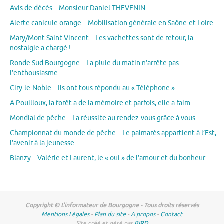
Avis de décès – Monsieur Daniel THEVENIN
Alerte canicule orange – Mobilisation générale en Saône-et-Loire
Mary/Mont-Saint-Vincent – Les vachettes sont de retour, la
nostalgie a chargé !
Ronde Sud Bourgogne – La pluie du matin n’arrête pas
l’enthousiasme
Ciry-le-Noble – Ils ont tous répondu au « Téléphone »
A Pouilloux, la forêt a de la mémoire et parfois, elle a faim
Mondial de pêche – La réussite au rendez-vous grâce à vous
Championnat du monde de pêche – Le palmarès appartient à l’Est,
l’avenir à la jeunesse
Blanzy – Valérie et Laurent, le « oui » de l’amour et du bonheur
Copyright © L'informateur de Bourgogne - Tous droits réservés
Mentions Légales
-
Plan du site
-
A propos
-
Contact
Site créé et géré par
BIRD