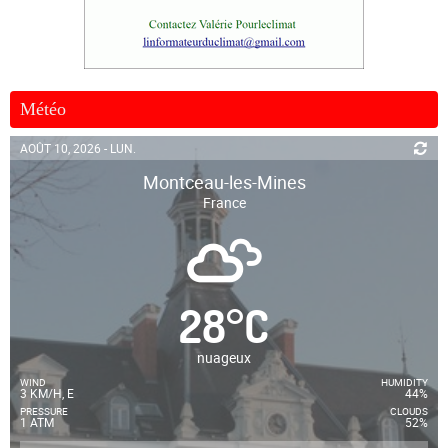
Météo
AOÛT 10, 2026 - LUN.
Montceau-les-Mines
France
28
°
C
nuageux
WIND
HUMIDITY
3 KM/H, E
44%
PRESSURE
CLOUDS
1 ATM
52%