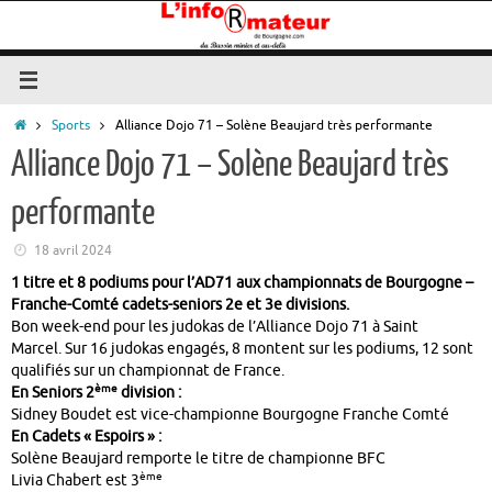
Passer
au
contenu
Accueil
Sports
Alliance Dojo 71 – Solène Beaujard très performante
Alliance Dojo 71 – Solène Beaujard très
performante
18 avril 2024
1 titre et 8 podiums pour l’AD71 aux championnats de Bourgogne –
Franche-Comté cadets-seniors 2e et 3e divisions.
Bon week-end pour les judokas de l’Alliance Dojo 71 à Saint
Marcel. Sur 16 judokas engagés, 8 montent sur les podiums, 12 sont
qualifiés sur un championnat de France.
ème
En Seniors 2
division :
Sidney Boudet est vice-championne Bourgogne Franche Comté
En Cadets « Espoirs » :
Solène Beaujard remporte le titre de championne BFC
ème
Livia Chabert est 3