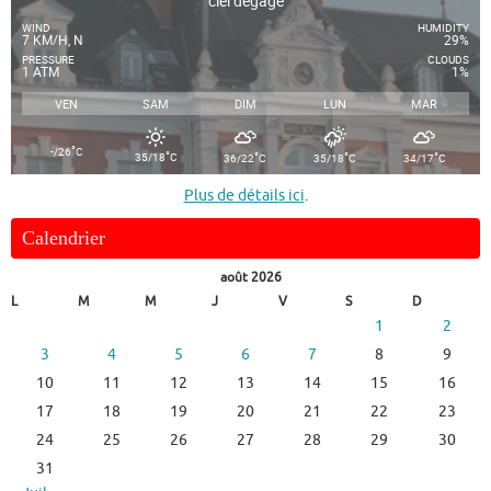
ciel dégagé
WIND
HUMIDITY
7 KM/H, N
29%
PRESSURE
CLOUDS
1 ATM
1%
VEN
SAM
DIM
LUN
MAR
°
-/26
C
°
°
°
°
35/18
C
36/22
C
35/18
C
34/17
C
Plus de détails ici
.
Calendrier
août 2026
L
M
M
J
V
S
D
1
2
3
4
5
6
7
8
9
10
11
12
13
14
15
16
17
18
19
20
21
22
23
24
25
26
27
28
29
30
31