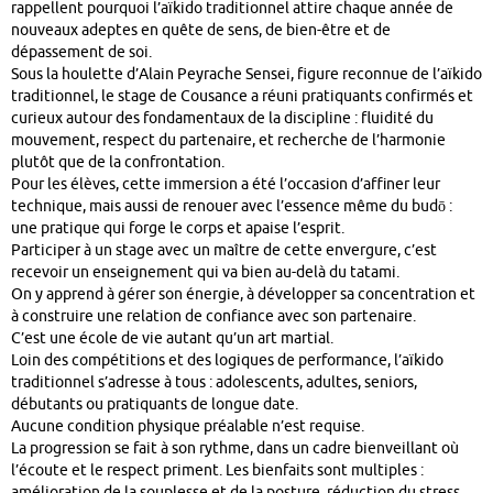
rappellent pourquoi l’aïkido traditionnel attire chaque année de
nouveaux adeptes en quête de sens, de bien-être et de
dépassement de soi.
Sous la houlette d’Alain Peyrache Sensei, figure reconnue de l’aïkido
traditionnel, le stage de Cousance a réuni pratiquants confirmés et
curieux autour des fondamentaux de la discipline : fluidité du
mouvement, respect du partenaire, et recherche de l’harmonie
plutôt que de la confrontation.
Pour les élèves, cette immersion a été l’occasion d’affiner leur
technique, mais aussi de renouer avec l’essence même du budō :
une pratique qui forge le corps et apaise l’esprit.
Participer à un stage avec un maître de cette envergure, c’est
recevoir un enseignement qui va bien au-delà du tatami.
On y apprend à gérer son énergie, à développer sa concentration et
à construire une relation de confiance avec son partenaire.
C’est une école de vie autant qu’un art martial.
Loin des compétitions et des logiques de performance, l’aïkido
traditionnel s’adresse à tous : adolescents, adultes, seniors,
débutants ou pratiquants de longue date.
Aucune condition physique préalable n’est requise.
La progression se fait à son rythme, dans un cadre bienveillant où
l’écoute et le respect priment. Les bienfaits sont multiples :
amélioration de la souplesse et de la posture, réduction du stress,