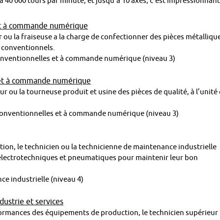
à 40 000 tours par minute, et jusqu’à 10 axes, c’est impressionnant
 et à commande numérique
r ou la fraiseuse a la charge de confectionner des pièces métalliqu
u conventionnels.
 conventionnelles et à commande numérique (niveau 3)
 et à commande numérique
neur ou la tourneuse produit et usine des pièces de qualité, à l’unité
 conventionnelles et à commande numérique (niveau 3)
ion, le technicien ou la technicienne de maintenance industrielle
 électrotechniques et pneumatiques pour maintenir leur bon
ce industrielle (niveau 4)
ustrie et services
performances des équipements de production, le technicien supérieur