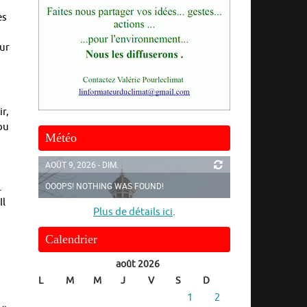
es
eur
r,
ou
Météo
AOÛT 9, 2026 - DIM.
OOOPS! NOTHING WAS FOUND!
.
Il
Plus de détails ici
.
Calendrier
août 2026
L
M
M
J
V
S
D
1
2