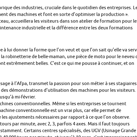
rique des industries, cruciale dans le quotidien des entreprises. L
ent des machines et font en sorte d’optimiser la production ».
u, accueillera les visiteurs dans son atelier de formation pour l
aintenance industrielle et la différence entre les deux formations
à lui donner la forme que l’on veut et que l’on sait qu’elle va servi
r la robinetterie de belle-maman, une pièce de moto pour le neveu 
sont extrêmement belles. C’est ce qui me pousse à continuer, et on
age à l’Afpa, transmet la passion pour son métier à ses stagiaires
a des démonstrations d’utilisation des machines pour les visiteurs. 
usqu’à mi-février.
hines conventionnelles. Même si les entreprises se tournent
achine conventionnelle est un vrai plus, car elle permet de
 les ajustements nécessaires par rapport à ce que l’on observe.
ours par minute, avec 2, 3, parfois 4 axes. Mais il faut toujours
onstamment. Certains centres spécialisés, des UGV (Usinage Grande