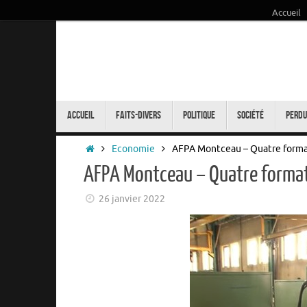
Accueil
Passer
au
contenu
Passer
au
Accueil
Faits-Divers
Politique
Société
Perdu
contenu
Accueil
Economie
AFPA Montceau – Quatre formati
AFPA Montceau – Quatre formati
26 janvier 2022