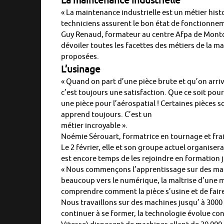
La maintenance industrielle
« La maintenance industrielle est un métier histo
techniciens assurent le bon état de fonctionnem
Guy Renaud, formateur au centre Afpa de Montcea
dévoiler toutes les facettes des métiers de la m
proposées.
L’usinage
« Quand on part d’une pièce brute et qu’on arrive 
c’est toujours une satisfaction. Que ce soit pou
une pièce pour l’aérospatial ! Certaines pièces 
apprend toujours. C’est un
métier incroyable ».
Noémie Sérouart, formatrice en tournage et frais
Le 2 février, elle et son groupe actuel organiser
est encore temps de les rejoindre en formation j
« Nous commençons l’apprentissage sur des mac
beaucoup vers le numérique, la maîtrise d’une m
comprendre comment la pièce s’usine et de faire
Nous travaillons sur des machines jusqu’ à 3000 t
continuer à se former, la technologie évolue c