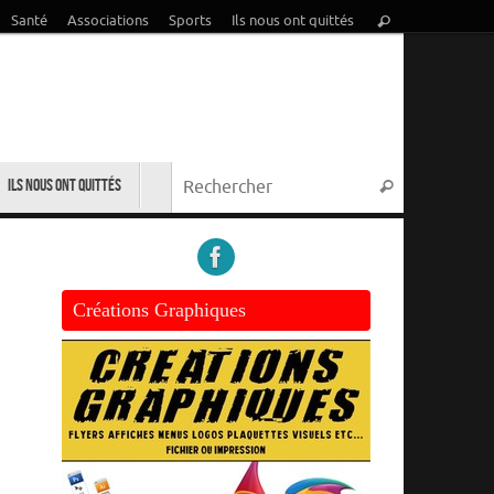
Recherche
Santé
Associations
Sports
Ils nous ont quittés
Rechercher
pour
:
Recherche p
Ils nous ont quittés
Rechercher
Créations Graphiques